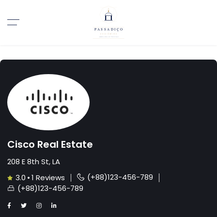
Cisco Real Estate
208 E 8th St, LA
(+88)123-456-789
3.0
•
1 Reviews
(+88)123-456-789