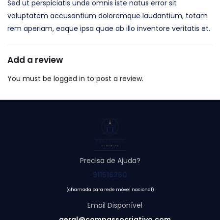
Sed ut perspiciatis unde omnis iste natus error sit
voluptatem accusantium doloremque laudantium, totam
rem aperiam, eaque ipsa quae ab illo inventore veritatis et.
Add a review
You must be logged in to post a review.
Precisa de Ajuda?
911516260
(chamada para rede móvel nacional)
Email Disponível
geral@compassocriativo.com